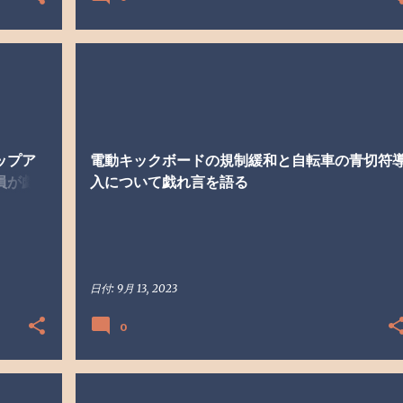
戯れ言
生活
電動キックボード
ップア
電動キックボードの規制緩和と自転車の青切符
員が戯
入について戯れ言を語る
日付:
9月 13, 2023
0