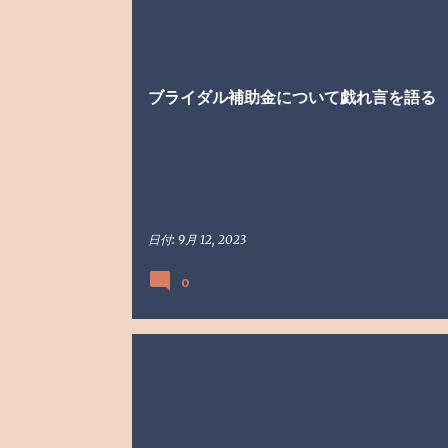
ブライダル
ブライダル補助金
戯れ言
結婚
結婚
生活
ブライダル補助金について戯れ言を語る
日付:
9月 12, 2023
0
戯れ言
美容師
美容師の仕事
美容師の働き方