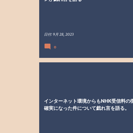
日付:
9月 28, 2023
0
NHK
戯れ言
受信料
日本放送協会
インターネット環境からもNHK受信料の
確実になった件について戯れ言を語る。