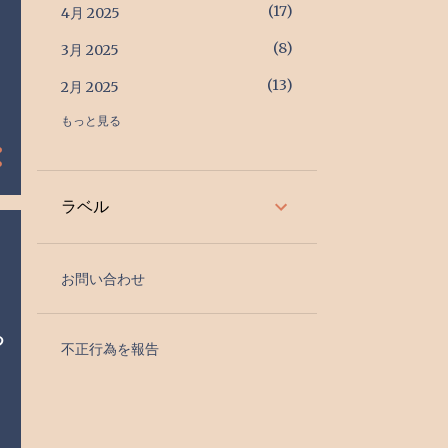
17
4月 2025
8
3月 2025
13
2月 2025
もっと見る
6
1月 2025
25
12月 2024
9
11月 2024
ラベル
9
10月 2024
6
9月 2024
お問い合わせ
9
8月 2024
つ
16
7月 2024
不正行為を報告
30
6月 2024
26
5月 2024