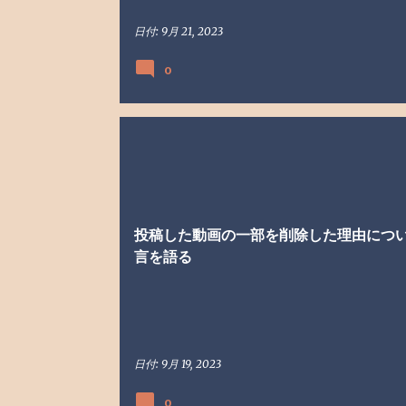
日付:
9月 21, 2023
0
ブログ
戯れ言
投稿した動画の一部を削除した理由につ
言を語る
日付:
9月 19, 2023
0