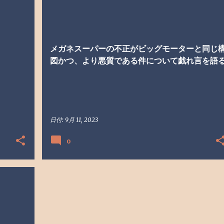
式
戯れ言
生活
+
メガネスーパーの不正がビッグモーターと同じ
図かつ、より悪質である件について戯れ言を語
日付:
9月 11, 2023
0