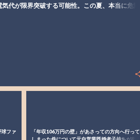
電気代が限界突破する可能性。この夏、本当に危険
かもしれません
球ファン
戯れ言
生活
野球ファ
「年収106万円の壁」があさっての方向へ行って
しまった件について元自営業既婚者子持ちが戯