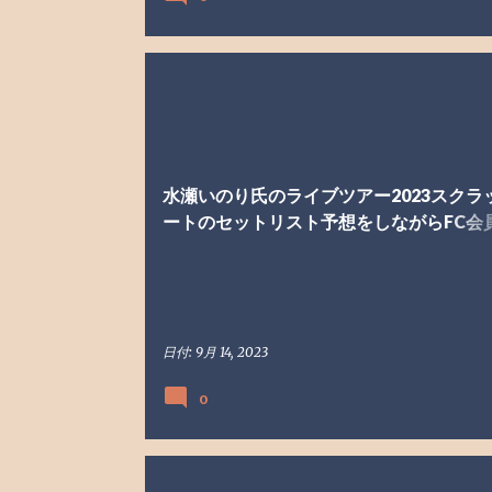
戯れ言
趣味
水瀬いのり氏のライブツアー2023スクラ
ートのセットリスト予想をしながらFC会
れ言を語る
日付:
9月 14, 2023
0