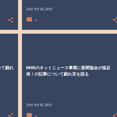
日付:
9月 20, 2023
0
NHK
NHKネットニュース
戯れ言
受信料
いて戯れ
NHKのネットニュース事業に新聞協会が猛反
発！の記事について戯れ言を語る
日付:
9月 18, 2023
0