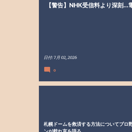
【警告】NHK受信料より深刻…
日付:
7月 02, 2026
0
プロ野球
戯れ言
札幌ドーム
趣味
野球
野
札幌ドームを救済する方法についてプロ
ンが戯れ言を語る