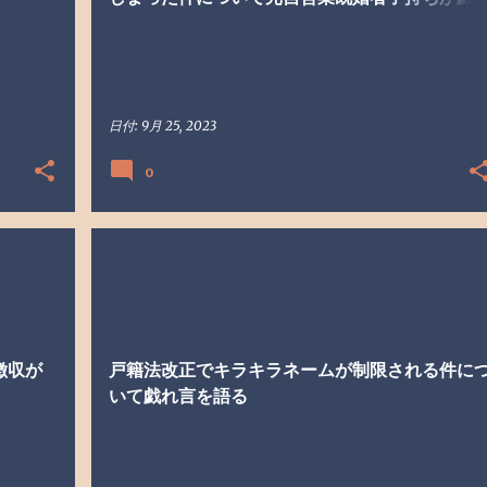
言を語る
日付:
9月 25, 2023
0
キラキラネーム
ブログ
戯れ言
戸籍法改正
徴収が
戸籍法改正でキラキラネームが制限される件に
いて戯れ言を語る