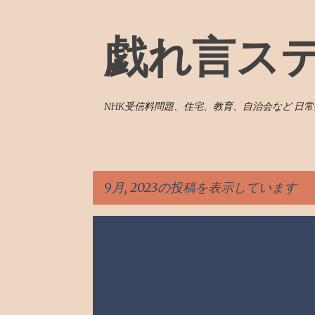
戯れ言ス
NHK受信料問題、住宅、教育、自治会など 日
9月, 2023の投稿を表示しています
投
電気料金
稿